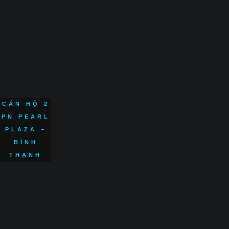
CĂN HỘ 2
PN PEARL
PLAZA –
BÌNH
THẠNH