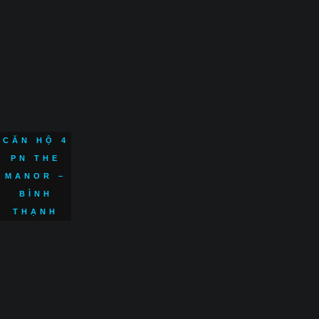
CĂN HỘ 4
PN THE
MANOR –
BÌNH
THẠNH