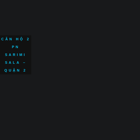
CĂN HỘ 2
PN
SARIMI
SALA –
QUẬN 2