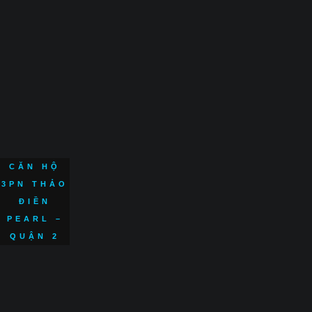
CĂN HỘ
3PN THẢO
ĐIỀN
PEARL –
QUẬN 2