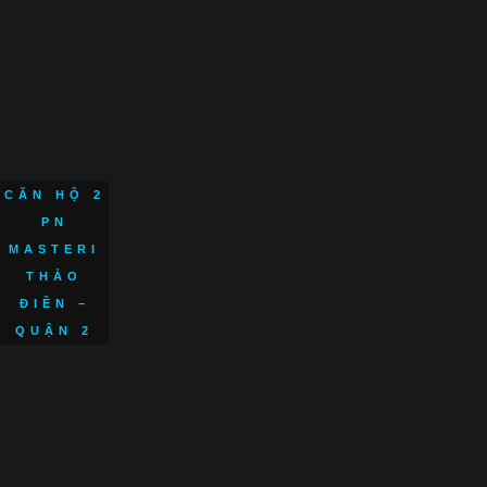
CĂN HỘ 2
PN
MASTERI
THẢO
ĐIỀN –
QUẬN 2