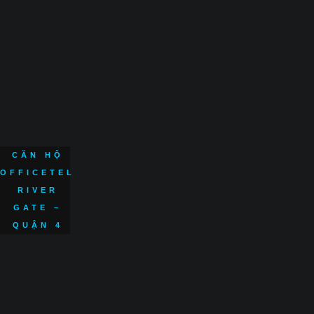
CĂN HỘ
OFFICETEL
RIVER
GATE –
QUẬN 4