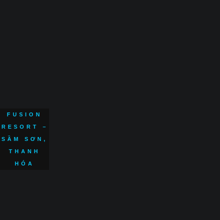
FUSION
RESORT –
SẦM SƠN,
THANH
HÓA