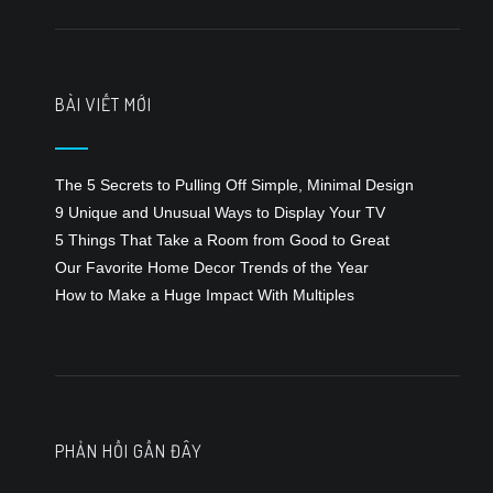
bài
viết
BÀI VIẾT MỚI
The 5 Secrets to Pulling Off Simple, Minimal Design
9 Unique and Unusual Ways to Display Your TV
5 Things That Take a Room from Good to Great
Our Favorite Home Decor Trends of the Year
How to Make a Huge Impact With Multiples
PHẢN HỒI GẦN ĐÂY