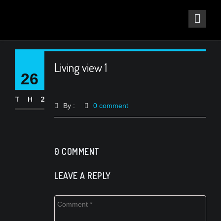
Living view 1
26
TH2
By :
0 comment
0 COMMENT
LEAVE A REPLY