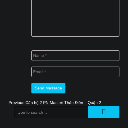
Previous
Previous
Căn hộ 2 PN Masteri Thảo Điền – Quận 2
Điều
post:
hướng