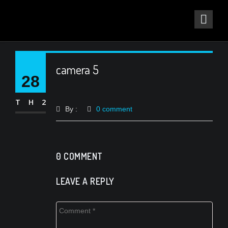
camera 5
28
TH2
By :
0 comment
0 COMMENT
LEAVE A REPLY