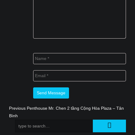
Previous
Previous
Penthouse Mr. Chen 2 tầng Cộng Hòa Plaza – Tân
Điều
Bình
post:
hướng