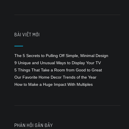
bài
viết
BÀI VIẾT MỚI
The 5 Secrets to Pulling Off Simple, Minimal Design
9 Unique and Unusual Ways to Display Your TV
5 Things That Take a Room from Good to Great
Our Favorite Home Decor Trends of the Year
How to Make a Huge Impact With Multiples
PHẢN HỒI GẦN ĐÂY