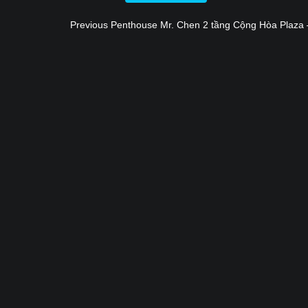
Previous
Previous
Penthouse Mr. Chen 2 tầng Cộng Hòa Plaza 
Điều
post:
hướng
bài
viết