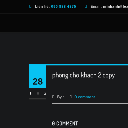
Liên hệ:
090 888 4875
Email:
minhanh@lea
phong cho khach 2 copy
28
TH2
By :
0 comment
0 COMMENT