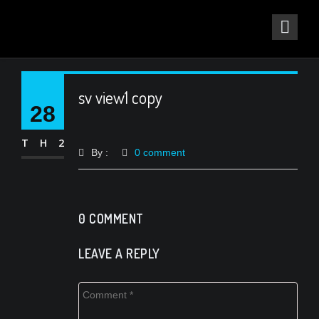
sv view1 copy
28
TH2
By :
0 comment
0 COMMENT
LEAVE A REPLY