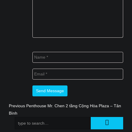
Previous
Previous
Penthouse Mr. Chen 2 tầng Cộng Hòa Plaza – Tân
Điều
Bình
post:
hướng