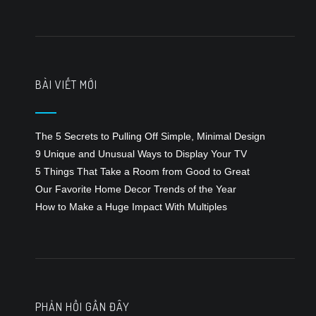
bài
viết
BÀI VIẾT MỚI
The 5 Secrets to Pulling Off Simple, Minimal Design
9 Unique and Unusual Ways to Display Your TV
5 Things That Take a Room from Good to Great
Our Favorite Home Decor Trends of the Year
How to Make a Huge Impact With Multiples
PHẢN HỒI GẦN ĐÂY