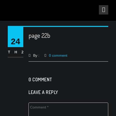
page 22b
24
TH2
By :
0 comment
0 COMMENT
LEAVE A REPLY