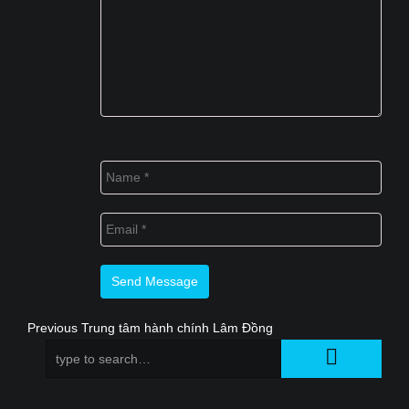
Previous
Previous
Trung tâm hành chính Lâm Đồng
Điều
post:
hướng