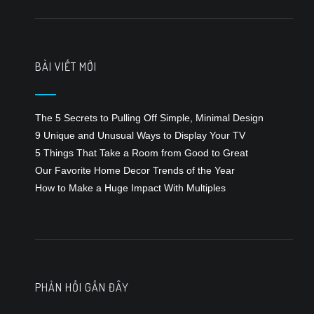
bài
viết
BÀI VIẾT MỚI
The 5 Secrets to Pulling Off Simple, Minimal Design
9 Unique and Unusual Ways to Display Your TV
5 Things That Take a Room from Good to Great
Our Favorite Home Decor Trends of the Year
How to Make a Huge Impact With Multiples
PHẢN HỒI GẦN ĐÂY